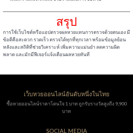
สรุป
การใช้เว็บไซต์หรือแอปตรวจผลหวยแทนการตรวจด้วยตนเอง มี
ข้อดีคือสะดวก รวดเร็ว ตรวจได้ทุกที่ทุกเวลา พร้อมข้อมูลย้อน
หลังและสถิติที่ช่วยวิเคราะห์ เพิ่มความแม่นยำ ลดความผิด
พลาด และมักมีฟีเจอร์แจ้งเตือนผลหวยทันที
เว็บหวยออนไลน์อันดับหนึ่งในไทย
ซื้อหวยออนไลน์ราคาโดนใจ 1 บาท ถูกรับรางวัลสูงถึง 9,900
บาท
SOCIAL MEDIA