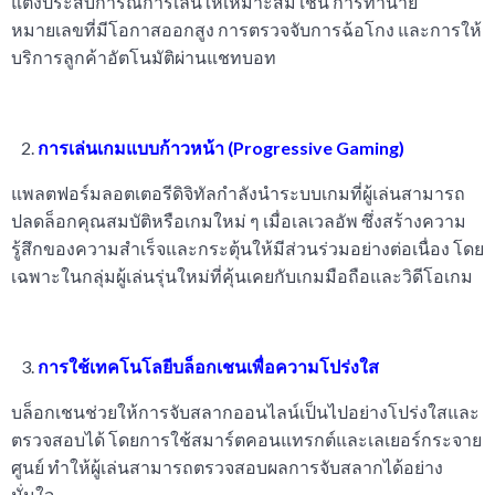
แต่งประสบการณ์การเล่นให้เหมาะสม เช่น การทำนาย
หมายเลขที่มีโอกาสออกสูง การตรวจจับการฉ้อโกง และการให้
บริการลูกค้าอัตโนมัติผ่านแชทบอท
การเล่นเกมแบบก้าวหน้า (Progressive Gaming)
แพลตฟอร์มลอตเตอรีดิจิทัลกำลังนำระบบเกมที่ผู้เล่นสามารถ
ปลดล็อกคุณสมบัติหรือเกมใหม่ ๆ เมื่อเลเวลอัพ ซึ่งสร้างความ
รู้สึกของความสำเร็จและกระตุ้นให้มีส่วนร่วมอย่างต่อเนื่อง โดย
เฉพาะในกลุ่มผู้เล่นรุ่นใหม่ที่คุ้นเคยกับเกมมือถือและวิดีโอเกม
การใช้เทคโนโลยีบล็อกเชนเพื่อความโปร่งใส
บล็อกเชนช่วยให้การจับสลากออนไลน์เป็นไปอย่างโปร่งใสและ
ตรวจสอบได้ โดยการใช้สมาร์ตคอนแทรกต์และเลเยอร์กระจาย
ศูนย์ ทำให้ผู้เล่นสามารถตรวจสอบผลการจับสลากได้อย่าง
มั่นใจ