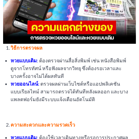
วิธีการตรวจผล
หวยแบบเดิม
:
ต้องตรวจผ่านสื่อสิ่งพิมพ์ เช่น หนังสือพิมพ์
ดูจากโทรทัศน์ หรือฟังผลจากวิทยุ ซึ่งต้องรอเวลาและ
บางครั้งอาจไม่ได้ผลทันที
หวยออนไลน์
:
ตรวจผลผ่านเว็บไซต์หรือแอปพลิเคชัน
แบบเรียลไทม์ สามารถตรวจได้ทันทีหลังผลออก และบาง
แพลตฟอร์มยังมีระบบแจ้งเตือนอัตโนมัติ
ความสะดวกและความรวดเร็ว
หวยแบบเดิม
:
ต้องใช้เวลาเดินทางหรือรอการประกาศผล