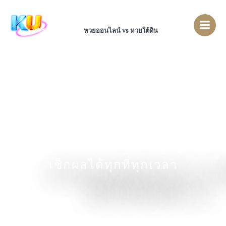
หวยออนไลน์ vs หวยใต้ดิน
ตรวจหวยออนไลน์ สะดวก รวดเร็ว
เช็กผลได้ทุกที่ทุกเวลา