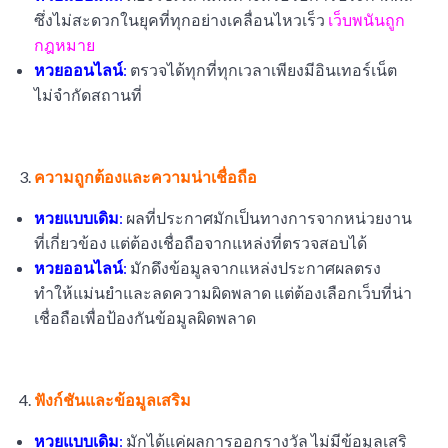
ซึ่งไม่สะดวกในยุคที่ทุกอย่างเคลื่อนไหวเร็ว
เว็บพนันถูก
กฎหมาย
หวยออนไลน์
:
ตรวจได้ทุกที่ทุกเวลาเพียงมีอินเทอร์เน็ต
ไม่จำกัดสถานที่
ความถูกต้องและความน่าเชื่อถือ
หวยแบบเดิม
:
ผลที่ประกาศมักเป็นทางการจากหน่วยงาน
ที่เกี่ยวข้อง แต่ต้องเชื่อถือจากแหล่งที่ตรวจสอบได้
หวยออนไลน์
:
มักดึงข้อมูลจากแหล่งประกาศผลตรง
ทำให้แม่นยำและลดความผิดพลาด แต่ต้องเลือกเว็บที่น่า
เชื่อถือเพื่อป้องกันข้อมูลผิดพลาด
ฟังก์ชันและข้อมูลเสริม
หวยแบบเดิม
:
มักได้แค่ผลการออกรางวัล ไม่มีข้อมูลเสริ