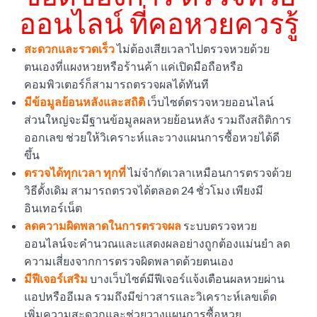
ออนไลน์ ที่คอหวยควรรู้
สะดวกและรวดเร็ว
ไม่ต้องเสียเวลาไปตรวจหวยด้วย
ตนเองที่แผงหวยหรือร้านค้า แค่เปิดมือถือหรือ
คอมพิวเตอร์ก็สามารถตรวจผลได้ทันที
มีข้อมูลย้อนหลังและสถิติ
เว็บไซต์ตรวจหวยออนไลน์
ส่วนใหญ่จะมีฐานข้อมูลผลหวยย้อนหลัง รวมถึงสถิติการ
ออกเลข ช่วยให้วิเคราะห์และวางแผนการซื้อหวยได้ดี
ขึ้น
ตรวจได้ทุกเวลา ทุกที่
ไม่จำกัดเวลาเหมือนการตรวจด้วย
วิธีดั้งเดิม สามารถตรวจได้ตลอด 24 ชั่วโมง เพียงมี
อินเทอร์เน็ต
ลดความผิดพลาดในการตรวจผล
ระบบตรวจหวย
ออนไลน์จะคำนวณและแสดงผลอย่างถูกต้องแม่นยำ ลด
ความเสี่ยงจากการตรวจผิดพลาดด้วยตนเอง
มีฟีเจอร์เสริม
บางเว็บไซต์มีฟีเจอร์แจ้งเตือนผลหวยผ่าน
แอปหรืออีเมล รวมถึงมีข่าวสารและวิเคราะห์เลขเด็ด
เพิ่มความสะดวกและช่วยวางแผนการซื้อหวย