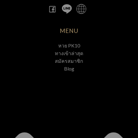
MENU
หวย PK10
ทางเข้าล่าสุด
สมัครสมาชิก
Blog