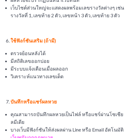
เว็บไซต์ส่วนใหญ่จะแสดงผลพร้อมเลขรางวัลต่างๆ เช่น
รางวัลที่ 1, เลขท้าย 2 ตัว, เลขหน้า 3 ตัว, เลขท้าย 3 ตัว
ใช้ฟังก์ชันเสริม (ถ้ามี)
ตรวจย้อนหลังได้
มีสถิติเลขออกบ่อย
มีระบบแจ้งเตือนเมื่อผลออก
วิเคราะห์แนวทางเลขเด็ด
บันทึกหรือแชร์ผลหวย
คุณสามารถบันทึกผลหวยเป็นไฟล์ หรือแชร์ผ่านโซเชีย
ลมีเดีย
บางเว็บมีฟังก์ชันให้ส่งผลผ่าน Line หรือ Email อัตโนมัติ
เว็บพนันถูกกฎหมาย