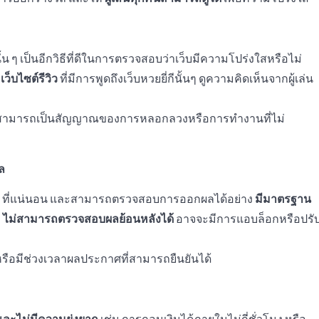
ั้น ๆ เป็นอีกวิธีที่ดีในการตรวจสอบว่าเว็บมีความโปร่งใสหรือไม่
อ
เว็บไซต์รีวิว
ที่มีการพูดถึงเว็บหวยยี่กีนั้นๆ ดูความคิดเห็นจากผู้เล่น
สามารถเป็นสัญญาณของการหลอกลวงหรือการทำงานที่ไม่
ล
ที่แน่นอน และสามารถตรวจสอบการออกผลได้อย่าง
มีมาตรฐาน
อ
ไม่สามารถตรวจสอบผลย้อนหลังได้
อาจจะมีการแอบล็อกหรือปรั
รือมีช่วงเวลาผลประกาศที่สามารถยืนยันได้
และไม่มีความยุ่งยาก
เช่น การถอนเงินได้ภายในไม่กี่ชั่วโมง หรือ