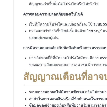
สัญญาณว่าเว็บนั้นไม่โปร่งใสหรือไม่จริงใจ
ตรวจสอบความปลอดภัยของเว็บไซต์
เว็บที่มีความโปร่งใสและปลอดภัยจะใช้
ระบบ S
ตรวจสอบว่าลิงก์เว็บไซต์เริ่มต้นด้วย
“https://”
แท
ปลอดภัยของผู้เล่น
การมีความสอดคล้องกับข้อบังคับหรือการตรวจสอบ
บางเว็บหวยยี่กีที่มีความโปร่งใสมักจะมีการ
ตรว
ของผลรางวัลและระบบการเล่น เช่น มีการตรว
สัญญาณเตือนที่อาจบ่ง
ระบบการออกผลไม่มีความชัดเจน
หรือ
ไม่สามา
ล่าช้าในการถอนเงิน
หรือ
มีข้อกำหนดในการถอน
ข้อมูลของเจ้าของเว็บหรือทีมงานไม่สามารถตร