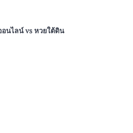
อนไลน์ vs หวยใต้ดิน
เว็บหวยยี่กีโ