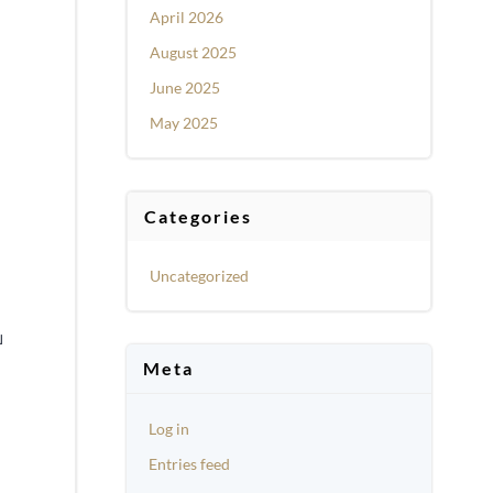
April 2026
August 2025
June 2025
May 2025
Categories
Uncategorized
บ
Meta
Log in
Entries feed