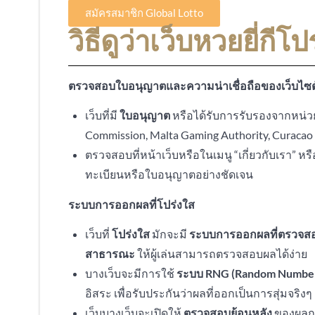
สมัครสมาชิก Global Lotto
วิธีดูว่าเว็บหวยยี่กีโ
ตรวจสอบใบอนุญาตและความน่าเชื่อถือของเว็บไซต
เว็บที่มี
ใบอนุญาต
หรือได้รับการรับรองจากหน่วย
Commission, Malta Gaming Authority, Curacao
ตรวจสอบที่หน้าเว็บหรือในเมนู “เกี่ยวกับเรา” หร
ทะเบียนหรือใบอนุญาตอย่างชัดเจน
ระบบการออกผลที่โปร่งใส
เว็บที่
โปร่งใส
มักจะมี
ระบบการออกผลที่ตรวจสอ
สาธารณะ
ให้ผู้เล่นสามารถตรวจสอบผลได้ง่าย
บางเว็บจะมีการใช้
ระบบ RNG (Random Number
อิสระ เพื่อรับประกันว่าผลที่ออกเป็นการสุ่มจริงๆ
เว็บบางเว็บจะเปิดให้
ตรวจสอบย้อนหลัง
ของผลกา