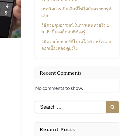
เทคนิคการเดินเงินที่ใช้ได้กับหวยทุกรูป
แบบ
วิธีควบคุมอารมณ์ในการเล่นหวยไว 1
นาที เป็นเคล็ดลับที่ต้องรู้
วิธีดูว่าเว็บหวยยี่กีโปร่งใสจริง หรือแอบ
ล็อกเบื้องหลัง ดูยังไง
ะ
Recent Comments
No comments to show.
Recent Posts