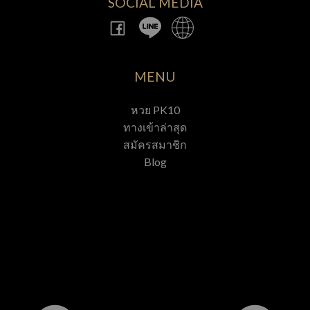
SOCIAL MEDIA
MENU
หวย PK10
ทางเข้าล่าสุด
สมัครสมาชิก
Blog