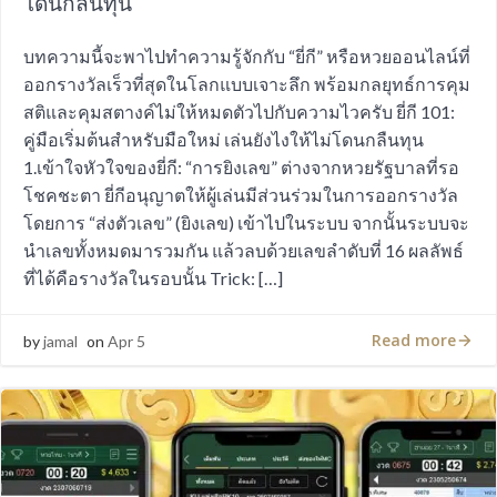
โดนกลืนทุน
บทความนี้จะพาไปทำความรู้จักกับ “ยี่กี” หรือหวยออนไลน์ที่
ออกรางวัลเร็วที่สุดในโลกแบบเจาะลึก พร้อมกลยุทธ์การคุม
สติและคุมสตางค์ไม่ให้หมดตัวไปกับความไวครับ ยี่กี 101:
คู่มือเริ่มต้นสำหรับมือใหม่ เล่นยังไงให้ไม่โดนกลืนทุน
1.เข้าใจหัวใจของยี่กี: “การยิงเลข” ต่างจากหวยรัฐบาลที่รอ
โชคชะตา ยี่กีอนุญาตให้ผู้เล่นมีส่วนร่วมในการออกรางวัล
โดยการ “ส่งตัวเลข” (ยิงเลข) เข้าไปในระบบ จากนั้นระบบจะ
นำเลขทั้งหมดมารวมกัน แล้วลบด้วยเลขลำดับที่ 16 ผลลัพธ์
ที่ได้คือรางวัลในรอบนั้น Trick: […]
Read more
by
jamal
on
Apr 5