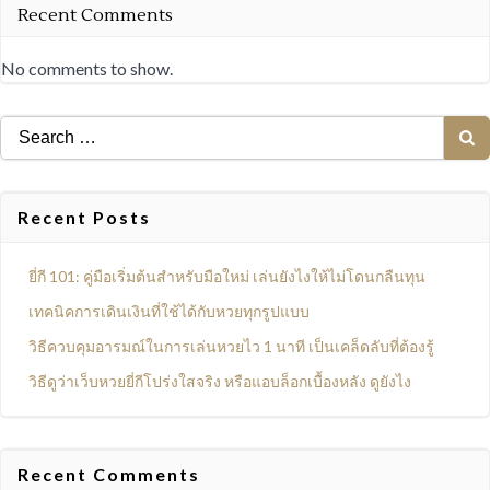
Recent Comments
No comments to show.
Search
for:
Recent Posts
ยี่กี 101: คู่มือเริ่มต้นสำหรับมือใหม่ เล่นยังไงให้ไม่โดนกลืนทุน
เทคนิคการเดินเงินที่ใช้ได้กับหวยทุกรูปแบบ
วิธีควบคุมอารมณ์ในการเล่นหวยไว 1 นาที เป็นเคล็ดลับที่ต้องรู้
วิธีดูว่าเว็บหวยยี่กีโปร่งใสจริง หรือแอบล็อกเบื้องหลัง ดูยังไง
Recent Comments