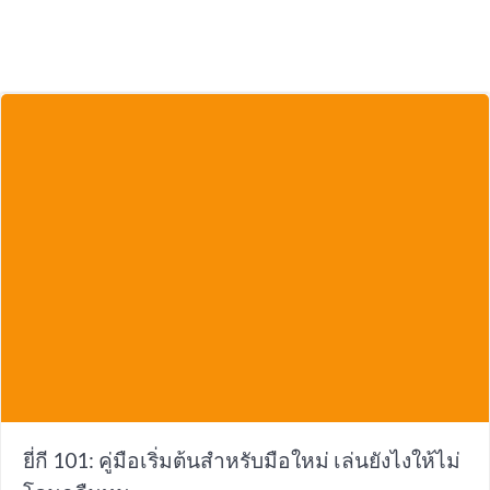
ยี่กี 101: คู่มือเริ่มต้นสำหรับมือใหม่ เล่นยังไงให้ไม่