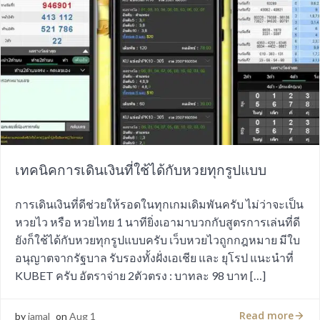
เทคนิคการเดินเงินที่ใช้ได้กับหวยทุกรูปแบบ
การเดินเงินที่ดีช่วยให้รอดในทุกเกมเดิมพันครับ ไม่ว่าจะเป็น
หวยไว หรือ หวยไทย 1 นาทียิ่งเอามาบวกกับสูตรการเล่นที่ดี
ยังก็ใช้ได้กับหวยทุกรูปแบบครับ เว็บหวยไวถูกกฎหมาย มีใบ
อนุญาตจากรัฐบาล รับรองทั้งฝั่งเอเชีย และ ยุโรป แนะนำที่
KUBET ครับ อัตราจ่าย 2ตัวตรง : บาทละ 98 บาท […]
Read more
by
jamal
on
Aug 1