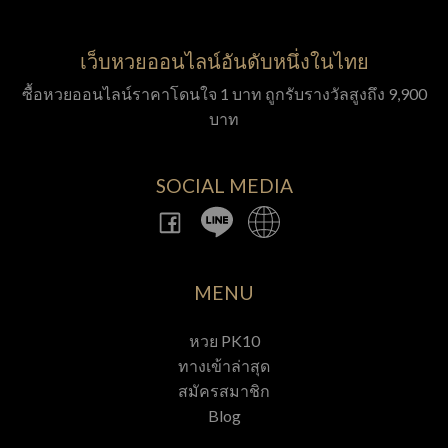
เว็บหวยออนไลน์อันดับหนึ่งในไทย
ซื้อหวยออนไลน์ราคาโดนใจ 1 บาท ถูกรับรางวัลสูงถึง 9,900
บาท
SOCIAL MEDIA
MENU
หวย PK10
ทางเข้าล่าสุด
สมัครสมาชิก
Blog