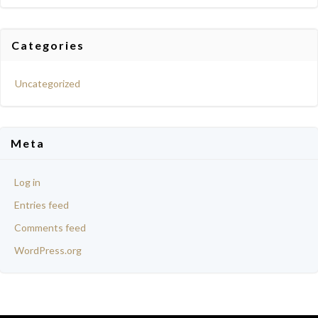
Categories
Uncategorized
Meta
Log in
Entries feed
Comments feed
WordPress.org