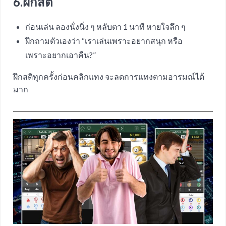
6.ฝึกสติ
ก่อนเล่น ลองนั่งนิ่ง ๆ หลับตา 1 นาที หายใจลึก ๆ
ฝึกถามตัวเองว่า “เราเล่นเพราะอยากสนุก หรือ
เพราะอยากเอาคืน?”
ฝึกสติทุกครั้งก่อนคลิกแทง จะลดการแทงตามอารมณ์ได้
มาก