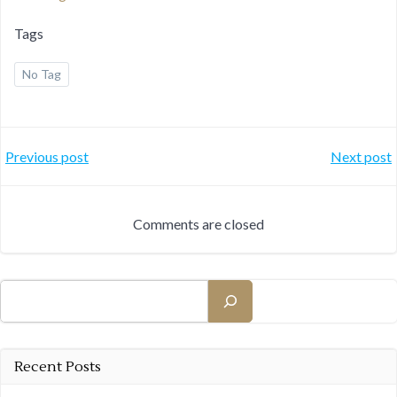
Tags
No Tag
Previous post
Next post
Comments are closed
Recent Posts