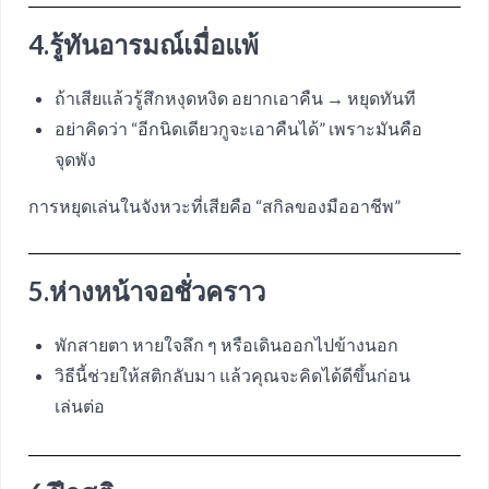
4.รู้ทันอารมณ์เมื่อแพ้
ถ้าเสียแล้วรู้สึกหงุดหงิด อยากเอาคืน → หยุดทันที
อย่าคิดว่า “อีกนิดเดียวกูจะเอาคืนได้” เพราะมันคือ
จุดพัง
การหยุดเล่นในจังหวะที่เสียคือ “สกิลของมืออาชีพ”
5.ห่างหน้าจอชั่วคราว
พักสายตา หายใจลึก ๆ หรือเดินออกไปข้างนอก
วิธีนี้ช่วยให้สติกลับมา แล้วคุณจะคิดได้ดีขึ้นก่อน
เล่นต่อ