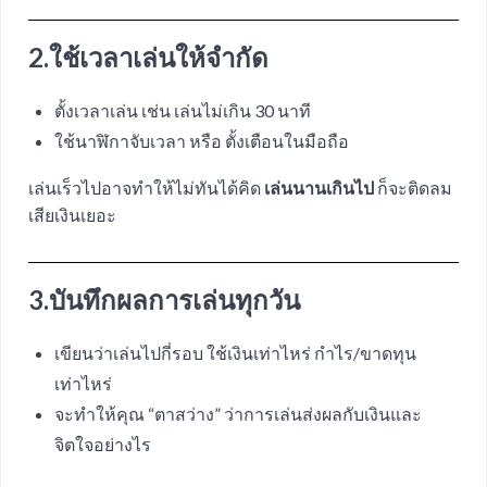
2.ใช้เวลาเล่นให้จำกัด
ตั้งเวลาเล่น เช่น เล่นไม่เกิน 30 นาที
ใช้นาฬิกาจับเวลา หรือ ตั้งเตือนในมือถือ
เล่นเร็วไปอาจทำให้ไม่ทันได้คิด
เล่นนานเกินไป
ก็จะติดลม
เสียเงินเยอะ
3.บันทึกผลการเล่นทุกวัน
เขียนว่าเล่นไปกี่รอบ ใช้เงินเท่าไหร่ กำไร/ขาดทุน
เท่าไหร่
จะทำให้คุณ “ตาสว่าง” ว่าการเล่นส่งผลกับเงินและ
จิตใจอย่างไร